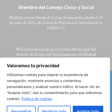
Miembro del Consejo Cívico y Social
Madrid, con su Paisaje de la Luz, forma parte, desde el 25
de julio de 2021, de la lista de Patrimonio Mundial de la
UNESCO.
Web subvencionada por la Junta Municipal del
distrito de Retiro del Ayuntamiento de Madrid
Valoramos tu privacidad
Utilizamos cookies para mejorar tu experiencia de
navegación, mostrarte anuncios o contenidos
Aviso legal: condiciones de uso, política de privacidad
personalizados y analizar nuestro tráfico. Al hacer clic en
y cookies
"Aceptar todo", das tu consentimiento para que utilicemos
©2023 Asociación de Amigos de los Jardines del Buen
cookies.
Política de cookies
Retiro
Registrada en el Ayuntamiento de Madrid y la Comunidad de
Madrid | CIF: G88038385
Personalizar
Rechazar todo
Aceptar todo