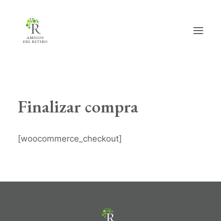
Inicio
Finalizar compra
Hazte amig@
Actividades
[woocommerce_checkout]
Actualidad
Info útil
La Asociación