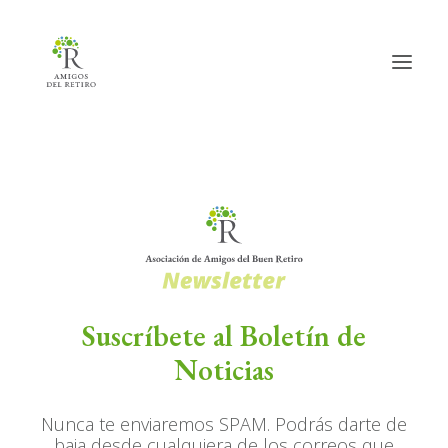
Volver al inicio
La Asociación
Actividades
Hazte amig@
Suscríbete al Boletín de
Boletín de Noticias
Noticias
Nunca te enviaremos SPAM. Podrás darte de
Search
baja desde cualquiera de los correos que