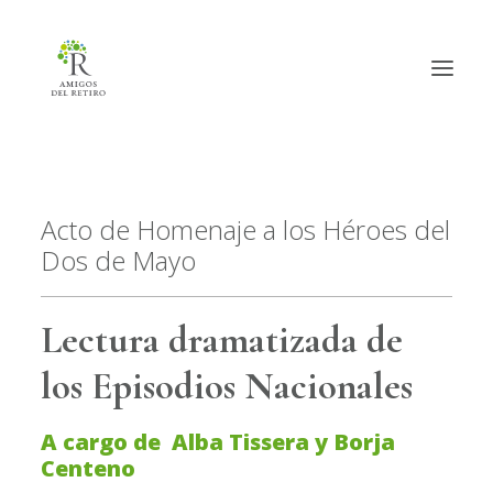
Inicio
Acto de Homenaje a los Héroes del
Dos de Mayo
Hazte amig@
Actividades
Lectura dramatizada de
Actualidad
los Episodios Nacionales
Info útil
A cargo de Alba Tissera y Borja
La Asociación
Centeno