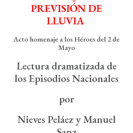
Boletín de Noticias
PREVISIÓN DE
Contacto
LLUVIA
Search
Acto homenaje a los Héroes del 2 de
Mayo
Lectura dramatizada de
los Episodios Nacionales
por
Nieves Peláez y Manuel
Sanz