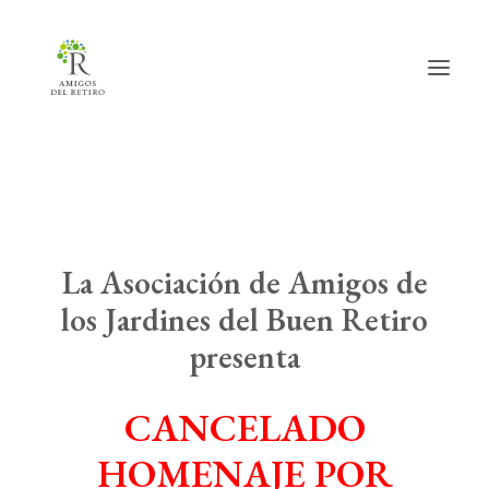
Inicio
Hazte amig@
La Asociación de Amigos de
Actividades
los Jardines del Buen Retiro
Actualidad
presenta
Info útil
CANCELADO
La Asociación
HOMENAJE POR