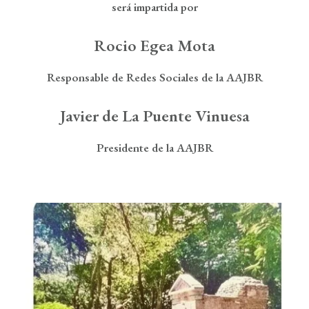
Boletín de Noticias
será impartida por
Contacto
Rocio Egea Mota
Responsable de Redes Sociales de la AAJBR
Search
J
avier de La Puente Vinuesa
Presidente de la AAJBR