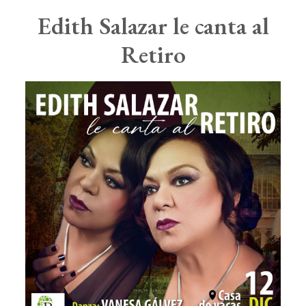
Boletín de Noticias
Edith Salazar
le canta al
Contacto
Retiro
Search