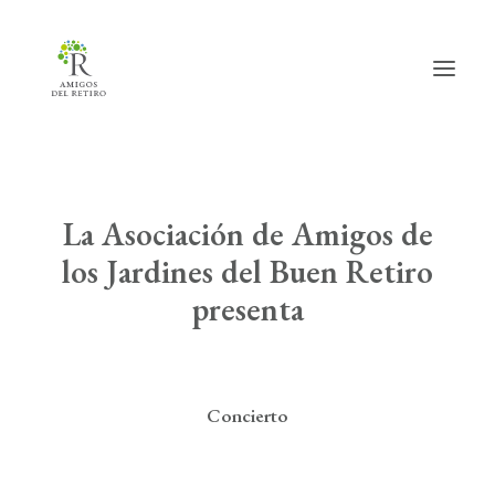
Inicio
La Asociación de Amigos de
Hazte amig@
los Jardines del Buen Retiro
presenta
Actividades
Actualidad
Info útil
Concierto
La Asociación