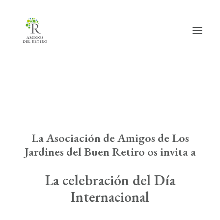
Inicio
Hazte amig@
La Asociación de Amigos de Los
Actividades
Jardines del Buen Retiro os invita a
Actualidad
La celebración del Día
Info útil
Internacional
La Asociación