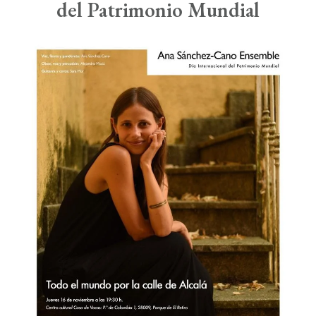
Boletín de Noticias
del Patrimonio Mundial
Contacto
Search