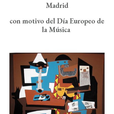
Boletín de Noticias
Madrid
Contacto
con motivo del Día Europeo de
la Música
Search