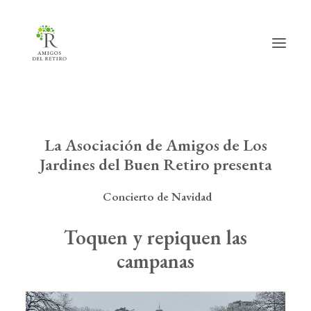
Inicio
La Asociación de Amigos de Los
Jardines del Buen Retiro presenta
Hazte amig@
Actividades
Concierto de Navidad
Actualidad
Toquen y repiquen las
Info útil
campanas
La Asociación