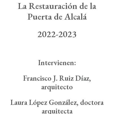
Boletín de Noticias
La Restauración de la
Contacto
Puerta de Alcalá
Search
2022-2023
Intervienen:
Francisco
J.
Ruiz
Díaz,
arquitecto
Laura
López
González
, doctora
arquitecta