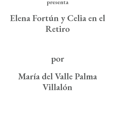
Boletín de Noticias
presenta
Contacto
Elena Fortún y Celia en el
Retiro
Search
por
María del Valle Palma
Villalón