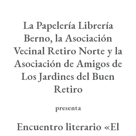
Boletín de Noticias
Contacto
La Papelería Librería
Berno
,
la Asociación
Search
Vecinal Retiro Norte
y
l
a
Asociación de Amigos de
Los Jardines del Buen
Retiro
presenta
Encuentro literario «El