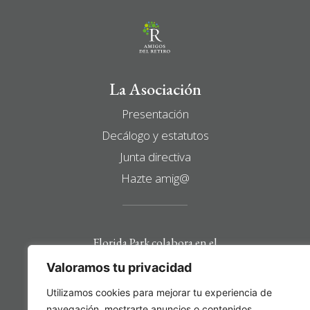
La Asociación
Presentación
Decálogo y estatutos
Junta directiva
Hazte amig@
Florida Park colabora en el
mantenimiento y
Valoramos tu privacidad
desarrollo de esta web
Utilizamos cookies para mejorar tu experiencia de
navegación, mostrarte anuncios o contenidos