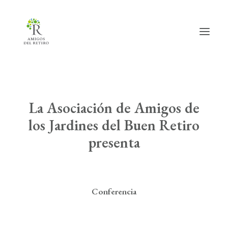
Inicio
La Asociación de Amigos de
Hazte amig@
los Jardines del Buen Retiro
presenta
Actividades
Actualidad
Info útil
Conferencia
La Asociación