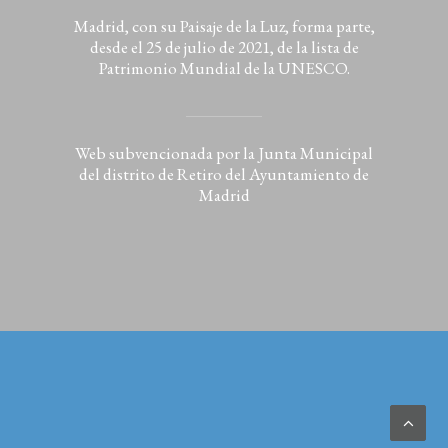
Madrid, con su Paisaje de la Luz, forma parte,
desde el 25 de julio de 2021, de la lista de
Patrimonio Mundial de la UNESCO.
Web subvencionada por la Junta Municipal
del distrito de Retiro del Ayuntamiento de
Madrid