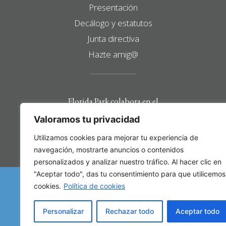
Presentación
Decálogo y estatutos
Junta directiva
Hazte amig@
Florida Park colabora en el
mantenimiento y
Valoramos tu privacidad
desarrollo de esta web
Utilizamos cookies para mejorar tu experiencia de
navegación, mostrarte anuncios o contenidos
personalizados y analizar nuestro tráfico. Al hacer clic en
"Aceptar todo", das tu consentimiento para que utilicemos
cookies.
Política de cookies
Personalizar
Rechazar todo
Aceptar todo