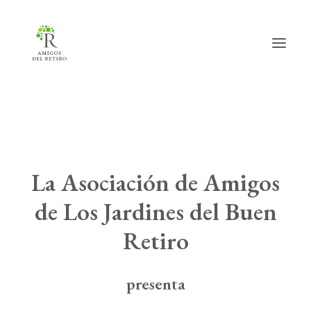
Inicio
Hazte amig@
L
a
Asociación de Amigos
Actividades
de Los Jardines del Buen
Actualidad
Retiro
Info útil
La Asociación
presenta