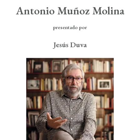
Boletín de Noticias
Antonio Muñoz Molina
Contacto
presentado por
Search
Jesús Duva