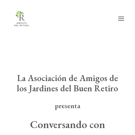
Inicio
Hazte amig@
La Asociación de Amigos de
Actividades
los Jardines del Buen Retiro
Actualidad
presenta
Info útil
Conversando con
La Asociación