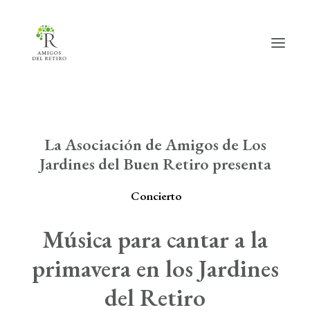
Inicio
La Asociación de Amigos de Los
Jardines del Buen Retiro presenta
Hazte amig@
Actividades
Concierto
Actualidad
Música para cantar a la
Info útil
primavera en los Jardines
La Asociación
del Retiro