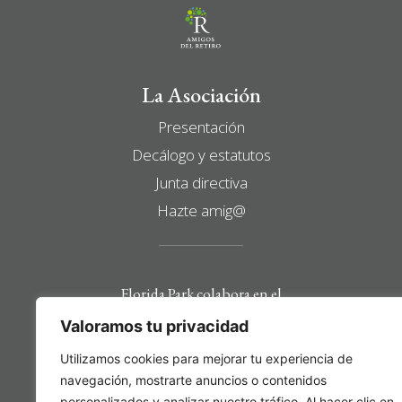
La Asociación
Presentación
Decálogo y estatutos
Junta directiva
Hazte amig@
Florida Park colabora en el
mantenimiento y
Valoramos tu privacidad
desarrollo de esta web
Utilizamos cookies para mejorar tu experiencia de
navegación, mostrarte anuncios o contenidos
personalizados y analizar nuestro tráfico. Al hacer clic en