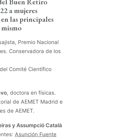
del Buen Retiro
22 a mujeres
en las principales
l mismo
isajista, Premio Nacional
les. Conservadora de los
del Comité Científico
avo
, doctora en físicas.
itorial de AEMET Madrid e
ones de AEMET.
eiras y Assumpció Català
entes:
Asunción Fuente