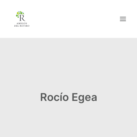
Inicio
Hazte amig@
Actividades
Rocío Egea
Actualidad
Info útil
La Asociación